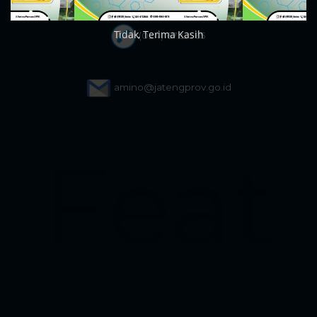
Tidak, Terima Kasih
(024) 6722565
amino@jatengprov.go.id
Feat