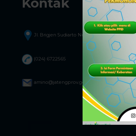
Kontak
Jl. Brigjen Sudiarto No.347 Semarang
(024) 6722565
amino@jatengprov.go.id