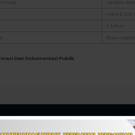
formasi
: Update dat
: Hard & Soft 
: 5 tahun
i
: Buku Lapor
rmasi Dan Dokumentasi Publik