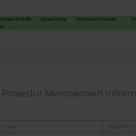
ormasi Publik
Open Data
Informasi Publik
P
an
 Prosedur Memperoleh Informa
ormasi
: Ketua PPID