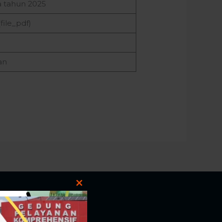
a tahun 2025
(file_pdf)
an
Close
this
module