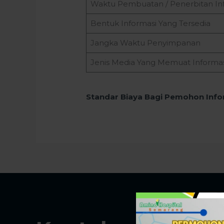
Waktu Pembuatan / Penerbitan In
Bentuk Informasi Yang Tersedia
Jangka Waktu Penyimpanan
Jenis Media Yang Memuat Informas
Standar Biaya Bagi Pemohon Info