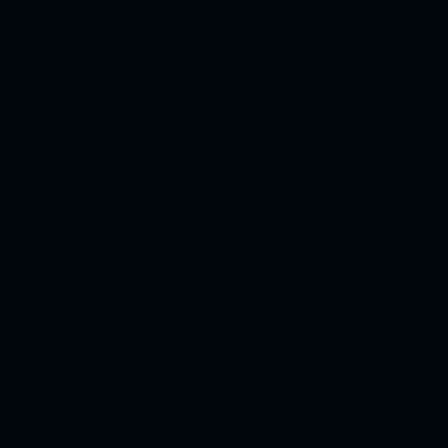
Feat
Enterprise
Enterprise
Customer Service
Customer Service
Media & Entertainment
Media & Entertainment