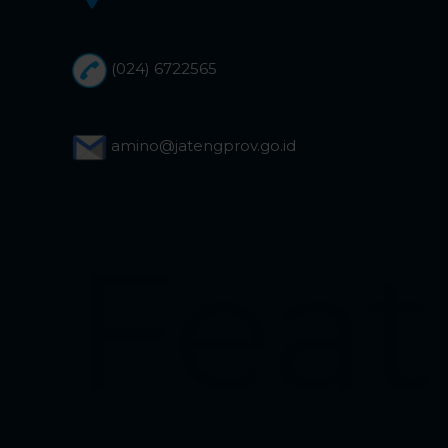
(024) 6722565
amino@jatengprov.go.id
Feat