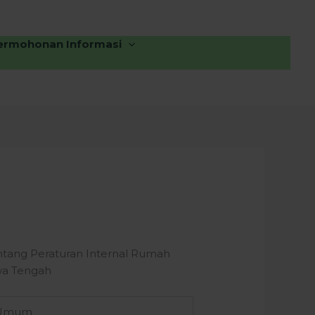
ermohonan Informasi
tang Peraturan Internal Rumah
wa Tengah
 Umum