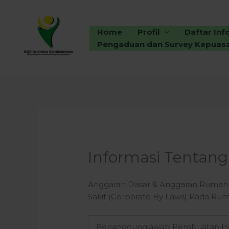
Skip
to
content
Home
Profil
Daftar Inf
Pengaduan dan Survey Kepuas
Informasi Tentang 
Anggaran Dasar & Anggaran Rumah 
Sakit (Corporate By Laws) Pada Ru
Penanggungjawab Pembuatan In