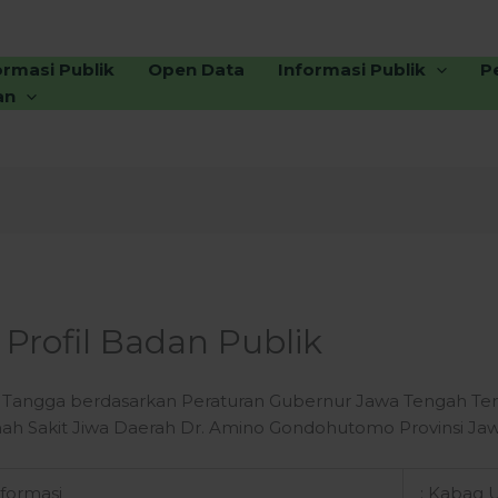
ormasi Publik
Open Data
Informasi Publik
P
an
Profil Badan Publik
Tangga berdasarkan Peraturan Gubernur Jawa Tengah Ten
mah Sakit Jiwa Daerah Dr. Amino Gondohutomo Provinsi Ja
formasi
: Kabag