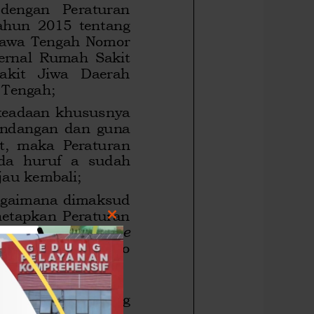
Close
this
module