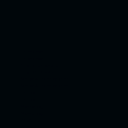
Enterprise
Enterprise
Customer Service
Customer Service
Media & Entertainment
Media & Entertainment
Product
Product
Marketing
Marketing
Analytics
Analytics