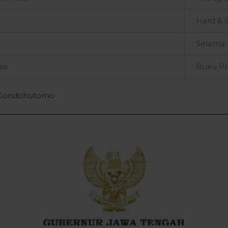
: Hard & S
: Selama
si
: Buku Pr
o Gondohutomo