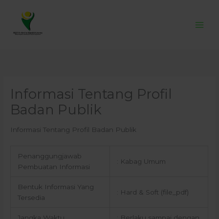
Skip
to
content
Informasi Tentang Profil
Badan Publik
Informasi Tentang Profil Badan Publik
Penanggungjawab
: Kabag Umum
Pembuatan Informasi
Bentuk Informasi Yang
: Hard & Soft (file_pdf)
Tersedia
Jangka Waktu
: Berlaku sampai dengan