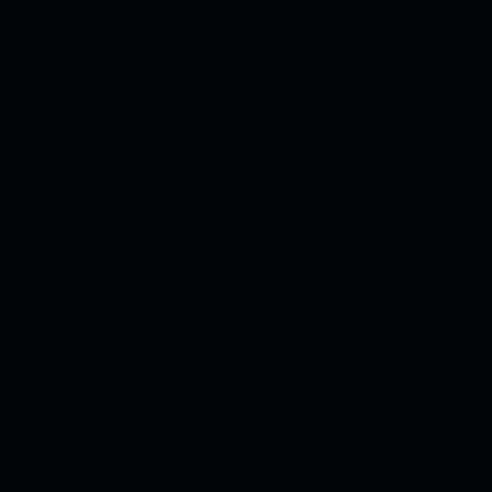
Enterprise
Enterprise
Customer Service
Customer Service
Media & Entertainment
Media & Entertainment
Product
Product
Marketing
Marketing
Analytics
Analytics
Professional Services
Professional Services