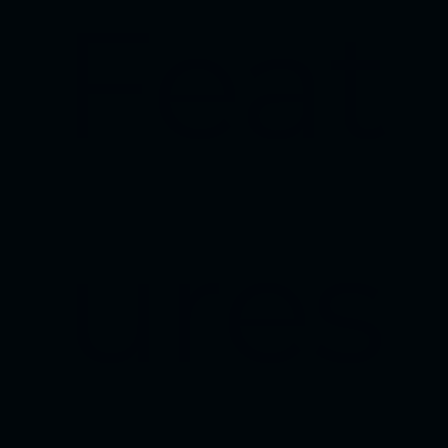
Feat
ures