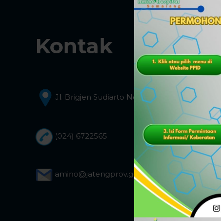
Kontak
Jl. Brigjen Sudiarto No.347 Semarang
(024) 6722565
amino@jatengprov.go.id