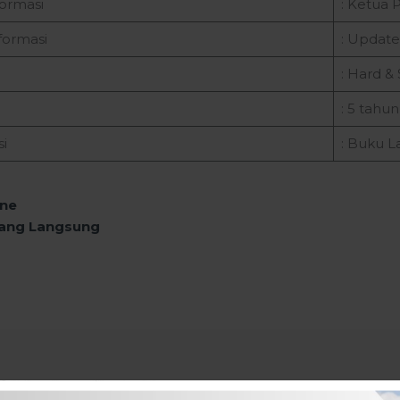
ormasi
: Ketua 
formasi
: Updat
: Hard & 
: 5 tahun
i
: Buku L
ine
ang Langsung