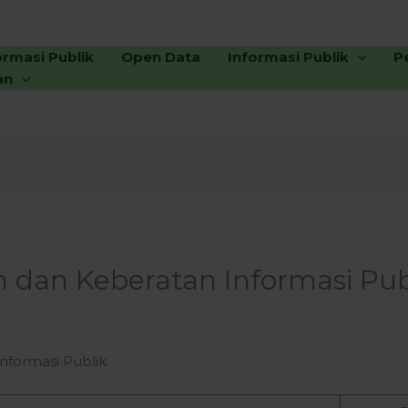
ormasi Publik
Open Data
Informasi Publik
P
an
dan Keberatan Informasi Pub
formasi Publik