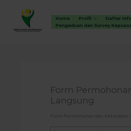
Skip
to
content
Home
Profil
Daftar Inf
Pengaduan dan Survey Kepuas
Form Permohonan 
Langsung
Form Permohonan dan Keberatan In