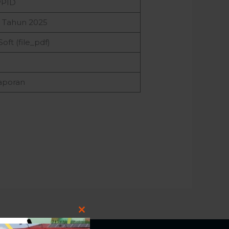
PPID
e Tahun 2025
Soft (file_pdf)
aporan
Close
this