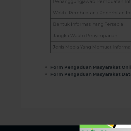
Penanggungjawab Pembuatan Inf
Waktu Pembuatan / Penerbitan In
Bentuk Informasi Yang Tersedia
Jangka Waktu Penyimpanan
Jenis Media Yang Memuat Informas
Form Pengaduan Masyarakat Onl
Form Pengaduan Masyarakat Dat