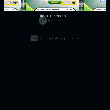
Jl. Brigjen Sudiarto No.347 Semarang
Tidak, Terima Kasih
(024) 6722565
amino@jatengprov.go.id
Feat