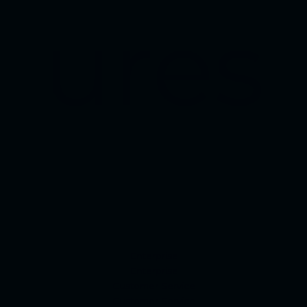
ures
Enterprise
Enterprise
Customer Service
Customer Service