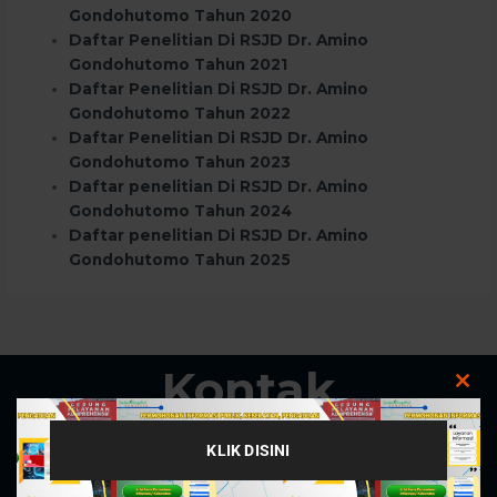
Gondohutomo Tahun 2020
Daftar Penelitian Di RSJD Dr. Amino
Gondohutomo Tahun 2021
Daftar Penelitian Di RSJD Dr. Amino
Gondohutomo Tahun 2022
Daftar Penelitian Di RSJD Dr. Amino
Gondohutomo Tahun 2023
Daftar penelitian Di RSJD Dr. Amino
Gondohutomo Tahun 2024
Daftar penelitian Di RSJD Dr. Amino
Gondohutomo Tahun 2025
Kontak
Clos
this
mod
KLIK DISINI