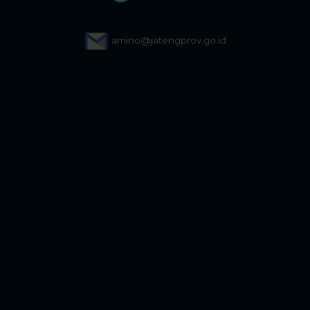
amino@jatengprov.go.id
Feat