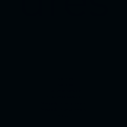
ures
Enterprise
Enterprise
Customer Service
Customer Service
Media & Entertainment
Media & Entertainment
Product
Product