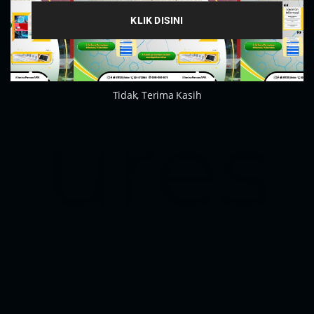
Feat
mod
KLIK DISINI
Tidak, Terima Kasih
ures