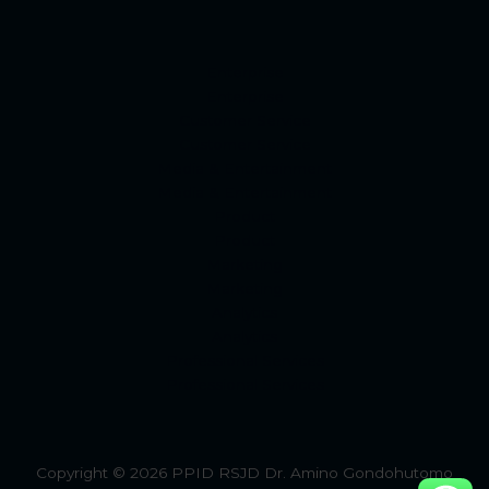
Enterprise
Enterprise
Customer Service
Customer Service
Media & Entertainment
Media & Entertainment
Product
Product
Marketing
Marketing
Analytics
Analytics
Professional Services
Professional Services
Copyright © 2026 PPID RSJD Dr. Amino Gondohutomo