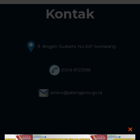
Kontak
Jl. Brigjen Sudiarto No.347 Semarang
(024) 6722565
amino@jatengprov.go.id
Clos
this