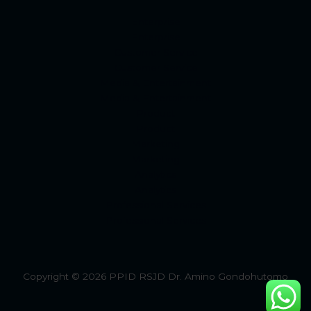
Enterprise
Enterprise
Customer Service
Customer Service
Media & Entertainment
Media & Entertainment
Product
Product
Marketing
Marketing
Analytics
Analytics
Professional Services
Professional Services
Copyright © 2026 PPID RSJD Dr. Amino Gondohutomo