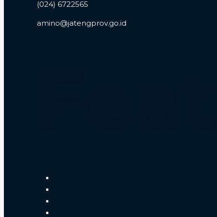
(024) 6722565
amino@jatengprov.go.id
Feat
Enterprise
Enterprise
Customer Service
Customer Service