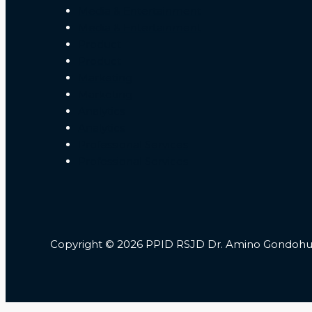
Media & Entertainment
Media & Entertainment
Product
Product
Marketing
Marketing
Analytics
Analytics
Professional Services
Professional Services
Copyright © 2026 PPID RSJD Dr. Amino Gondoh