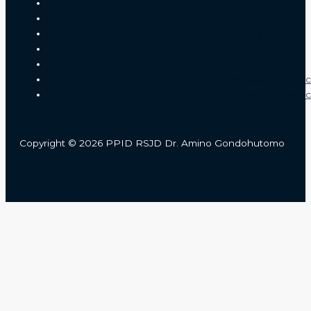
Product
Marketing
Marketing
Analytics
Analytics
Professional Servi
Professional Servi
Copyright © 2026 PPID RSJD Dr. Amino Gondohutomo
Close
this
module
KLIK DISINI