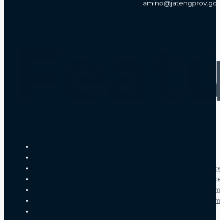
amino@jatengprov.go.
Feat
Enterprise
Enterprise
Customer Servic
Customer Servic
Media & Entertain
Media & Entertain
Product