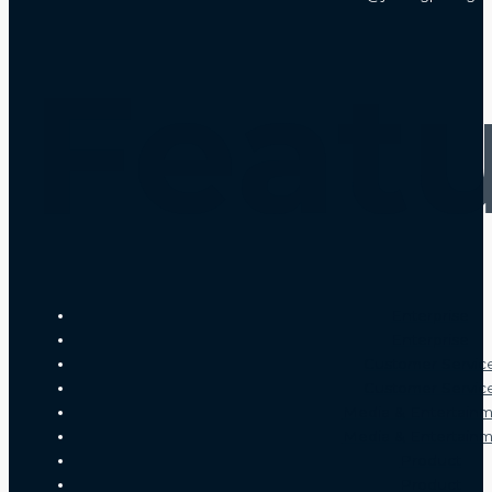
Feat
Enterprise
Enterprise
Customer Servic
Customer Servic
Media & Entertain
Media & Entertain
Product
Product