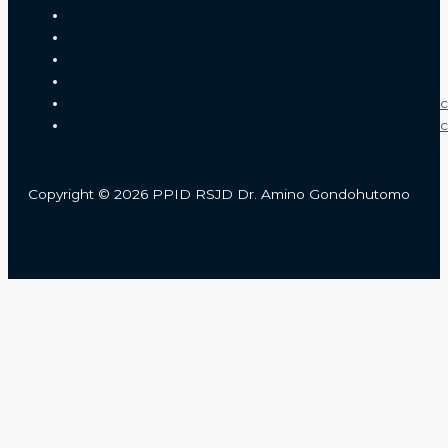
Marketing
Marketing
Analytics
Analytics
Professional Servi
Professional Servi
Copyright © 2026 PPID RSJD Dr. Amino Gondohutomo
Close
this
module
KLIK DISINI